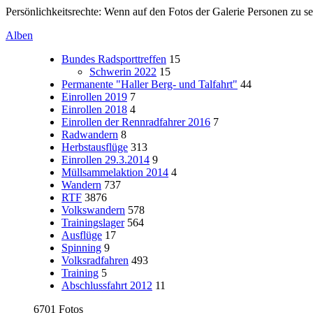
Persönlichkeitsrechte: Wenn auf den Fotos der Galerie Personen zu s
Alben
Bundes Radsporttreffen
15
Schwerin 2022
15
Permanente "Haller Berg- und Talfahrt"
44
Einrollen 2019
7
Einrollen 2018
4
Einrollen der Rennradfahrer 2016
7
Radwandern
8
Herbstausflüge
313
Einrollen 29.3.2014
9
Müllsammelaktion 2014
4
Wandern
737
RTF
3876
Volkswandern
578
Trainingslager
564
Ausflüge
17
Spinning
9
Volksradfahren
493
Training
5
Abschlussfahrt 2012
11
6701 Fotos