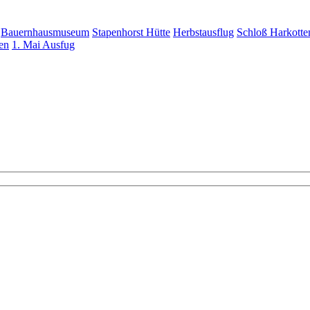
Bauernhausmuseum
Stapenhorst Hütte
Herbstausflug
Schloß Harkotte
en
1. Mai Ausfug