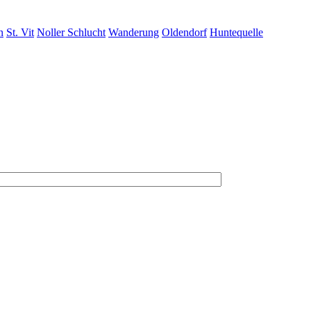
n
St. Vit
Noller Schlucht
Wanderung
Oldendorf
Huntequelle