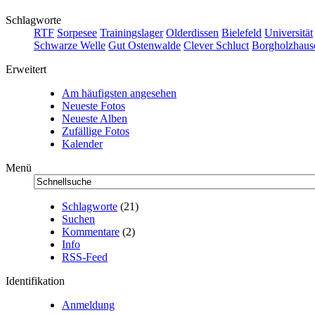
Schlagworte
RTF
Sorpesee
Trainingslager
Olderdissen
Bielefeld
Universität
Schwarze Welle
Gut Ostenwalde
Clever Schluct
Borgholzhaus
Erweitert
Am häufigsten angesehen
Neueste Fotos
Neueste Alben
Zufällige Fotos
Kalender
Menü
Schlagworte
(21)
Suchen
Kommentare
(2)
Info
RSS-Feed
Identifikation
Anmeldung