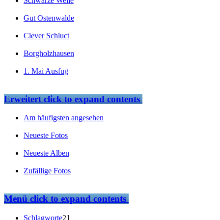
Schwarze Welle
Gut Ostenwalde
Clever Schluct
Borgholzhausen
1. Mai Ausfug
Erweitert
click to expand contents
Am häufigsten angesehen
Neueste Fotos
Neueste Alben
Zufällige Fotos
Menü
click to expand contents
Schlagworte
21