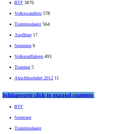
RTF
3876
Volkswandern
578
Trainingslager
564
Ausflüge
17
Spinning
9
Volksradfahren
493
Training
5
Abschlussfahrt 2012
11
Schlagworte
click to expand contents
RTF
Sorpesee
Trainingslager