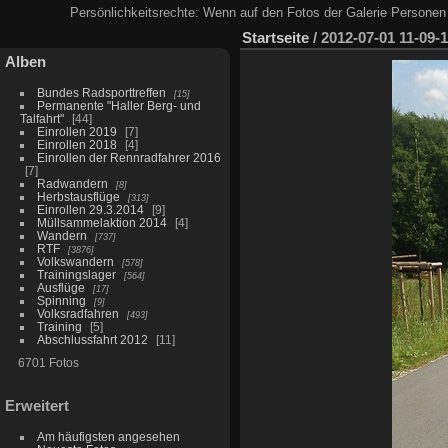
Persönlichkeitsrechte: Wenn auf den Fotos der Galerie Personen 
Startseite
/
2012-07-01 11-09-
Alben
Bundes Radsporttreffen
15
Permanente "Haller Berg- und
Talfahrt"
44
Einrollen 2019
7
Einrollen 2018
4
Einrollen der Rennradfahrer 2016
7
Radwandern
8
Herbstausflüge
313
Einrollen 29.3.2014
9
Müllsammelaktion 2014
4
Wandern
737
RTF
3876
Volkswandern
578
Trainingslager
564
Ausflüge
17
Spinning
9
Volksradfahren
493
Training
5
Abschlussfahrt 2012
11
6701 Fotos
Erweitert
Am häufigsten angesehen