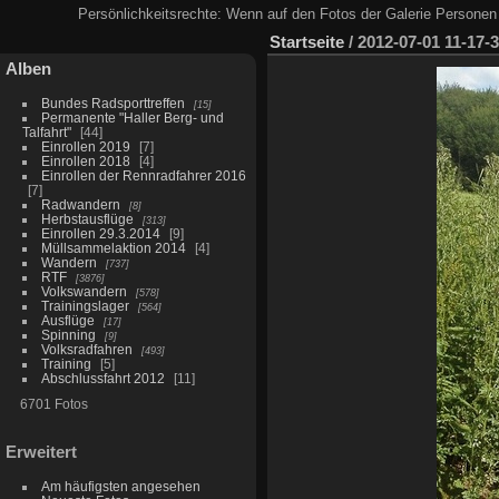
Persönlichkeitsrechte: Wenn auf den Fotos der Galerie Personen 
Startseite
/
2012-07-01 11-17-
Alben
Bundes Radsporttreffen
15
Permanente "Haller Berg- und
Talfahrt"
44
Einrollen 2019
7
Einrollen 2018
4
Einrollen der Rennradfahrer 2016
7
Radwandern
8
Herbstausflüge
313
Einrollen 29.3.2014
9
Müllsammelaktion 2014
4
Wandern
737
RTF
3876
Volkswandern
578
Trainingslager
564
Ausflüge
17
Spinning
9
Volksradfahren
493
Training
5
Abschlussfahrt 2012
11
6701 Fotos
Erweitert
Am häufigsten angesehen