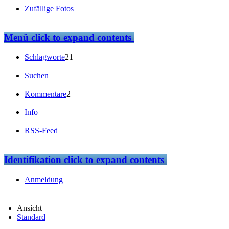
Zufällige Fotos
Menü
click to expand contents
Schlagworte
21
Suchen
Kommentare
2
Info
RSS-Feed
Identifikation
click to expand contents
Anmeldung
Ansicht
Standard