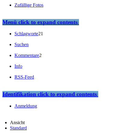
Zufällige Fotos
Menü
click to expand contents
Schlagworte
21
Suchen
Kommentare
2
Info
RSS-Feed
Identifikation
click to expand contents
Anmeldung
Ansicht
Standard