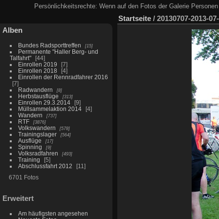
Persönlichkeitsrechte: Wenn auf den Fotos der Galerie Personen 
Startseite
/
20130707-2013-07-
Alben
Bundes Radsporttreffen
15
Permanente "Haller Berg- und
Talfahrt"
44
Einrollen 2019
7
Einrollen 2018
4
Einrollen der Rennradfahrer 2016
7
Radwandern
8
Herbstausflüge
313
Einrollen 29.3.2014
9
Müllsammelaktion 2014
4
Wandern
737
RTF
3876
Volkswandern
578
Trainingslager
564
Ausflüge
17
Spinning
9
Volksradfahren
493
Training
5
Abschlussfahrt 2012
11
6701 Fotos
Erweitert
Am häufigsten angesehen