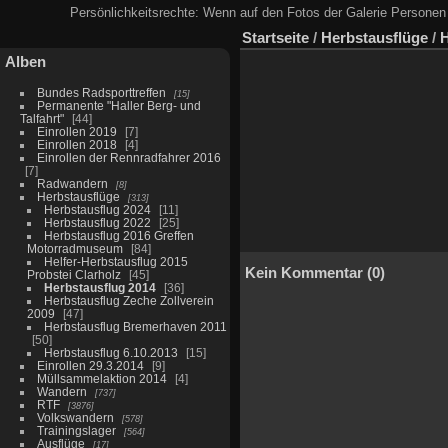
Persönlichkeitsrechte: Wenn auf den Fotos der Galerie Personen 
Startseite
/
Herbstausflüge
/
H
Alben
Bundes Radsporttreffen
15
Permanente "Haller Berg- und
Talfahrt"
44
Einrollen 2019
7
Einrollen 2018
4
Einrollen der Rennradfahrer 2016
7
Radwandern
8
Herbstausflüge
313
Herbstausflug 2024
11
Herbstausflug 2022
25
Herbstausflug 2016 Greffen
Motorradmuseum
84
Helfer-Herbstausflug 2015
Kein Kommentar (0)
Probstei Clarholz
45
Herbstausflug 2014
36
Herbstausflug Zeche Zollverein
2009
47
Herbstausflug Bremerhaven 2011
50
Herbstausflug 6.10.2013
15
Einrollen 29.3.2014
9
Müllsammelaktion 2014
4
Wandern
737
RTF
3876
Volkswandern
578
Trainingslager
564
Ausflüge
17