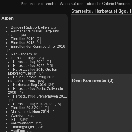
Persönlichkeitsrechte: Wenn auf den Fotos der Galerie Personen 
Startseite
/
Herbstausflüge
/
H
Alben
Bundes Radsporttreffen
15
Permanente "Haller Berg- und
Talfahrt"
44
Einrollen 2019
7
Einrollen 2018
4
Einrollen der Rennradfahrer 2016
7
Radwandern
8
Herbstausflüge
313
Herbstausflug 2024
11
Herbstausflug 2022
25
Herbstausflug 2016 Greffen
Motorradmuseum
84
Helfer-Herbstausflug 2015
Kein Kommentar (0)
Probstei Clarholz
45
Herbstausflug 2014
36
Herbstausflug Zeche Zollverein
2009
47
Herbstausflug Bremerhaven 2011
50
Herbstausflug 6.10.2013
15
Einrollen 29.3.2014
9
Müllsammelaktion 2014
4
Wandern
737
RTF
3876
Volkswandern
578
Trainingslager
564
Ausflüge
17