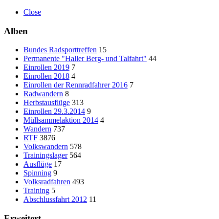
Close
Alben
Bundes Radsporttreffen
15
Permanente "Haller Berg- und Talfahrt"
44
Einrollen 2019
7
Einrollen 2018
4
Einrollen der Rennradfahrer 2016
7
Radwandern
8
Herbstausflüge
313
Einrollen 29.3.2014
9
Müllsammelaktion 2014
4
Wandern
737
RTF
3876
Volkswandern
578
Trainingslager
564
Ausflüge
17
Spinning
9
Volksradfahren
493
Training
5
Abschlussfahrt 2012
11
Erweitert