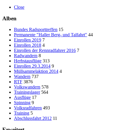
Close
Alben
Bundes Radsporttreffen
15
Permanente "Haller Berg- und Talfahrt"
44
Einrollen 2019
7
Einrollen 2018
4
Einrollen der Rennradfahrer 2016
7
Radwandern
8
Herbstausflüge
313
Einrollen 29.3.2014
9
Müllsammelaktion 2014
4
Wandern
737
RTF
3876
Volkswandern
578
Trainingslager
564
Ausflüge
17
Spinning
9
Volksradfahren
493
Training
5
Abschlussfahrt 2012
11
Erweitert