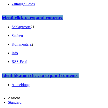
Zufällige Fotos
Menü
click to expand contents
Schlagworte
21
Suchen
Kommentare
2
Info
RSS-Feed
Identifikation
click to expand contents
Anmeldung
Ansicht
Standard