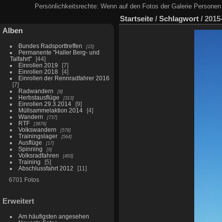
Persönlichkeitsrechte: Wenn auf den Fotos der Galerie Personen 
Startseite
/
Schlagwort
/
2015
Alben
Bundes Radsporttreffen
15
Permanente "Haller Berg- und
Talfahrt"
44
Einrollen 2019
7
Einrollen 2018
4
Einrollen der Rennradfahrer 2016
7
Radwandern
8
Herbstausflüge
313
Einrollen 29.3.2014
9
Müllsammelaktion 2014
4
Wandern
737
RTF
3876
Volkswandern
578
Trainingslager
564
Ausflüge
17
Spinning
9
Volksradfahren
493
Training
5
Abschlussfahrt 2012
11
6701 Fotos
Erweitert
Am häufigsten angesehen