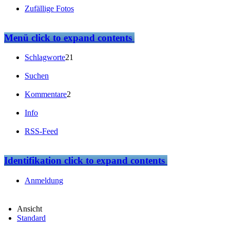
Zufällige Fotos
Menü
click to expand contents
Schlagworte
21
Suchen
Kommentare
2
Info
RSS-Feed
Identifikation
click to expand contents
Anmeldung
Ansicht
Standard