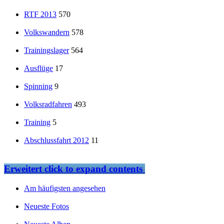
RTF 2013
570
Volkswandern
578
Trainingslager
564
Ausflüge
17
Spinning
9
Volksradfahren
493
Training
5
Abschlussfahrt 2012
11
Erweitert
click to expand contents
Am häufigsten angesehen
Neueste Fotos