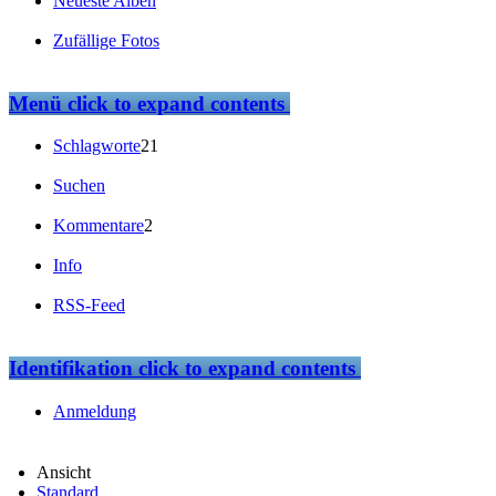
Neueste Alben
Zufällige Fotos
Menü
click to expand contents
Schlagworte
21
Suchen
Kommentare
2
Info
RSS-Feed
Identifikation
click to expand contents
Anmeldung
Ansicht
Standard