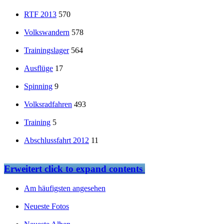
RTF 2013
570
Volkswandern
578
Trainingslager
564
Ausflüge
17
Spinning
9
Volksradfahren
493
Training
5
Abschlussfahrt 2012
11
Erweitert
click to expand contents
Am häufigsten angesehen
Neueste Fotos