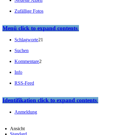
Neueste Alben
Zufällige Fotos
Menü
click to expand contents
Schlagworte
21
Suchen
Kommentare
2
Info
RSS-Feed
Identifikation
click to expand contents
Anmeldung
Ansicht
Standard