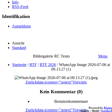
Info
RSS-Feed
Identifikation
Anmeldung
Ansicht
Standard
Bildergalerie RC Teuto
Menu
Startseite
/
RTF
/
RTF 2026
/
WhatsApp Image 2026-07-06 at
09.13.27 (1)
Zurück
data-iconpos="notext"
Vorwärts
Kein Kommentar (0)
Benutzerkommentare
Powered by
Piwigo
Zurück
data-iconpos="notext"
Vorwärts
Ansicht :
Mobil
|
Standard