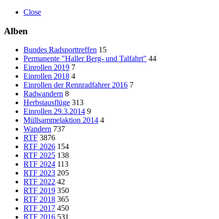
Close
Alben
Bundes Radsporttreffen
15
Permanente "Haller Berg- und Talfahrt"
44
Einrollen 2019
7
Einrollen 2018
4
Einrollen der Rennradfahrer 2016
7
Radwandern
8
Herbstausflüge
313
Einrollen 29.3.2014
9
Müllsammelaktion 2014
4
Wandern
737
RTF
3876
RTF 2026
154
RTF 2025
138
RTF 2024
113
RTF 2023
205
RTF 2022
42
RTF 2019
350
RTF 2018
365
RTF 2017
450
RTF 2016
531