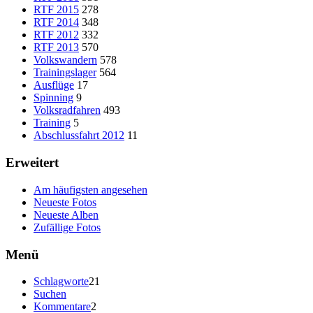
RTF 2015
278
RTF 2014
348
RTF 2012
332
RTF 2013
570
Volkswandern
578
Trainingslager
564
Ausflüge
17
Spinning
9
Volksradfahren
493
Training
5
Abschlussfahrt 2012
11
Erweitert
Am häufigsten angesehen
Neueste Fotos
Neueste Alben
Zufällige Fotos
Menü
Schlagworte
21
Suchen
Kommentare
2