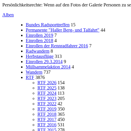
Persönlichkeitsrechte: Wenn auf den Fotos der Galerie Personen zu s
Alben
Bundes Radsporttreffen
15
Permanente "Haller Berg- und Talfahrt"
44
Einrollen 2019
7
Einrollen 2018
4
Einrollen der Rennradfahrer 2016
7
Radwandern
8
Herbstausflüge
313
Einrollen 29.3.2014
9
Müllsammelaktion 2014
4
Wandern
737
RTF
3876
RTF 2026
154
RTF 2025
138
RTF 2024
113
RTF 2023
205
RTF 2022
42
RTF 2019
350
RTF 2018
365
RTF 2017
450
RTF 2016
531
RTF 2015
278