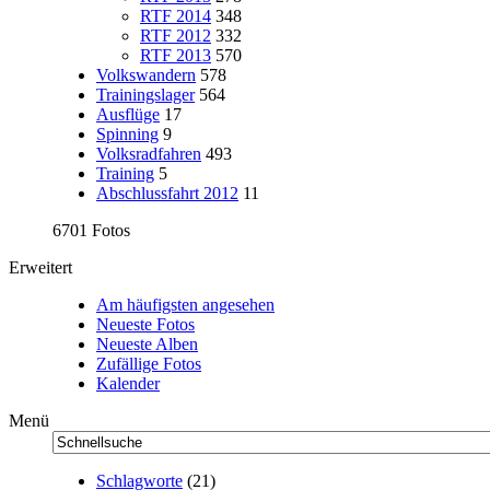
RTF 2014
348
RTF 2012
332
RTF 2013
570
Volkswandern
578
Trainingslager
564
Ausflüge
17
Spinning
9
Volksradfahren
493
Training
5
Abschlussfahrt 2012
11
6701 Fotos
Erweitert
Am häufigsten angesehen
Neueste Fotos
Neueste Alben
Zufällige Fotos
Kalender
Menü
Schlagworte
(21)