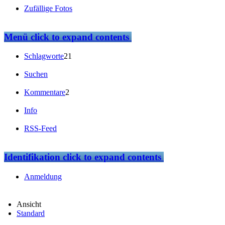
Zufällige Fotos
Menü
click to expand contents
Schlagworte
21
Suchen
Kommentare
2
Info
RSS-Feed
Identifikation
click to expand contents
Anmeldung
Ansicht
Standard