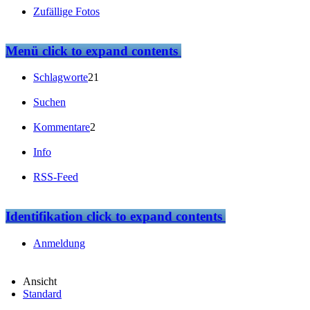
Zufällige Fotos
Menü
click to expand contents
Schlagworte
21
Suchen
Kommentare
2
Info
RSS-Feed
Identifikation
click to expand contents
Anmeldung
Ansicht
Standard