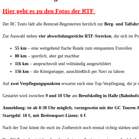
Hier geht es zu den Fotos der RTF
Der RC Teuto lädt alle Rennrad-Begeisterten herzlich zur
Berg- und Talfahr
Zur Auswahl stehen
vier abwechslungsreiche RTF-Strecken
, die sich im P
55 km
– eine weitgehend flache Runde zum entspannten Einrollen
80 km
– sportlich, aber gut machbar
116 km
– anspruchsvoll und vollständig ausgeschildert
156 km
– die Königsetappe, ausschließlich per Navi zu fahren
Auf
zwei Verpflegungspunkten
erwartet euch eine Top-Verpflegung, die je
Gestartet wird zwischen
9 und 10 Uhr
am
Berufskolleg in Halle (Bahnhofst
Anmeldung: ist ab 8:30 Uhr möglich, vorzugsweise mit der GC Touren 
Startgeld: 10 €, mit Breitensport-Lizenz: 6 €
Nach der Tour könnt ihr euch im Zielbereich noch einmal richtig stärken und