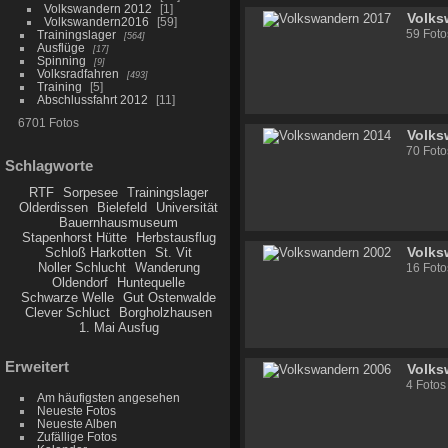
Volkswandern 2012
1
Volks
Volkswandern2016
59
59 Foto
Trainingslager
564
Ausflüge
17
Spinning
9
Volksradfahren
493
Training
5
Abschlussfahrt 2012
11
6701 Fotos
Volks
70 Foto
Schlagworte
RTF
Sorpesee
Trainingslager
Olderdissen
Bielefeld
Universität
Bauernhausmuseum
Stapenhorst Hütte
Herbstausflug
Volks
Schloß Harkotten
St. Vit
Noller Schlucht
Wanderung
16 Foto
Oldendorf
Huntequelle
Schwarze Welle
Gut Ostenwalde
Clever Schluct
Borgholzhausen
1. Mai Ausfug
Erweitert
Volks
4 Fotos
Am häufigsten angesehen
Neueste Fotos
Neueste Alben
Zufällige Fotos