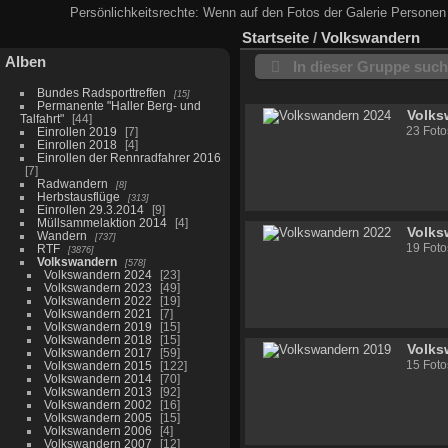
Persönlichkeitsrechte: Wenn auf den Fotos der Galerie Personen 
Startseite
/
Volkswandern
Alben
In dieser Gruppe suc
Bundes Radsporttreffen
15
Permanente "Haller Berg- und
Volks
Talfahrt"
44
23 Foto
Einrollen 2019
7
Einrollen 2018
4
Einrollen der Rennradfahrer 2016
7
Radwandern
8
Herbstausflüge
313
Einrollen 29.3.2014
9
Müllsammelaktion 2014
4
Volks
Wandern
737
19 Foto
RTF
3876
Volkswandern
578
Volkswandern 2024
23
Volkswandern 2023
49
Volkswandern 2022
19
Volkswandern 2021
7
Volkswandern 2019
15
Volkswandern 2018
15
Volks
Volkswandern 2017
59
15 Foto
Volkswandern 2015
122
Volkswandern 2014
70
Volkswandern 2013
92
Volkswandern 2002
16
Volkswandern 2005
15
Volkswandern 2006
4
Volkswandern 2007
12